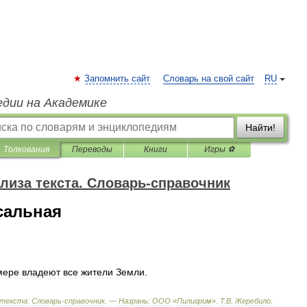
Запомнить сайт
Словарь на свой сайт
RU
едии на Академике
Найти!
Толкования
Переводы
Книги
Игры ⚽
лиза текста. Словарь-справочник
сальная
мере
владеют
все
жители
Земли
.
текста:
Словарь
-
справочник
. —
Назрань:
ООО
«
Пилигрим
»
.
Т
.
В
.
Жеребило
.