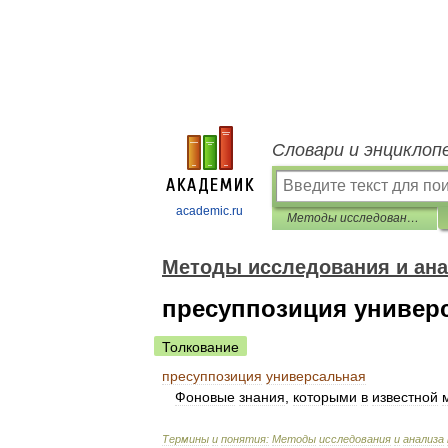
Словари и энциклоп
academic.ru
Методы исследования и анализа текста. Словарь-справочник
Методы исследования и ана
пресуппозиция универ
Толкование
пресуппозиция
универсальная
Фоновые
знания
,
которыми
в
известной
Термины
и
понятия:
Методы
исследования
и
анализа