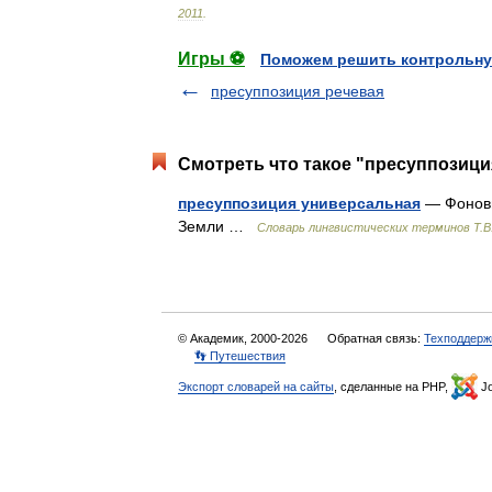
2011
.
Игры ⚽
Поможем решить контрольну
пресуппозиция речевая
Смотреть что такое "пресуппозици
пресуппозиция универсальная
— Фоновы
Земли …
Словарь лингвистических терминов Т.В
© Академик, 2000-2026
Обратная связь:
Техподдерж
👣 Путешествия
Экспорт словарей на сайты
, сделанные на PHP,
Jo