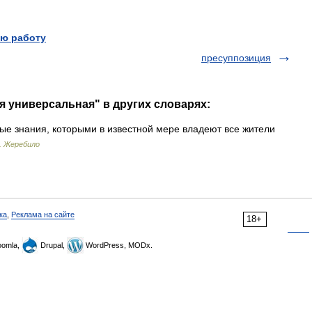
ю работу
пресуппозиция
я универсальная" в других словарях:
е знания, которыми в известной мере владеют все жители
. Жеребило
ка
,
Реклама на сайте
18+
omla,
Drupal,
WordPress, MODx.